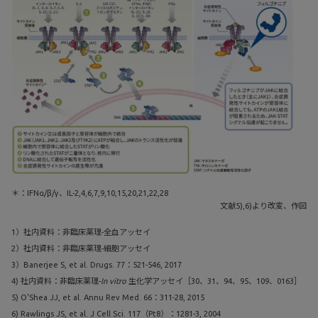
＊：IFNα/β/γ、IL-2,4,6,7,9,10,15,20,21,22,28
文献5),6)より改変、作図
1）社内資料：非臨床薬理-全血アッセイ
2）社内資料：非臨床薬理-細胞アッセイ
3）Banerjee S, et al. Drugs. 77：521-546, 2017
4) 社内資料：非臨床薬理-
In vitro
生化学アッセイ［30、31、94、95、109、0163］
5) O'Shea JJ, et al. Annu Rev Med. 66：311-28, 2015
6) Rawlings JS, et al. J Cell Sci. 117（Pt8）：1281-3, 2004