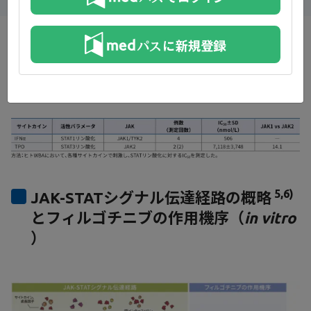
ヒトWBAにおけるフィルゴチニブの
1）
STATリン酸化の抑制に対するIC
50
5,6)
JAK-STATシグナル伝達経路の概略
とフィルゴチニブの作用機序（
in vitro
）