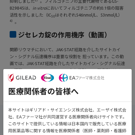
抑制しました
。フィルゴチニブの主要代謝物であるGS-
829845は、
in vitro
においてフィルゴチニブの約0.1倍の阻害
活性を示しました（IC
はそれぞれ546nmol/L、53nmol/L）
50
4）
。
ジセレカ錠の作用機序（動画）
関節リウマチにおいて、JAK-STAT経路を介したサイトカイ
ン・シグナル伝達機序は重要な役割を 担っています。この動
画では、JAK-STAT経路を介したサイトカイン・シグナル伝達
の概要、JAK1、 JAK2、JAK3の主な役割、JAK阻害剤ジセレ
カの作用機序を中心に、CGを用いてわかりやすくご紹介しま
す。
医療関係者の皆様へ
本サイトはギリアド・サイエンシズ株式会社、エーザイ株式会
シグナル伝達におけるJAK1の役割
社、EAファーマ社が共同運営する医療関係者向けサイトです。
このサイトで提供している情報は日本国内で販売している医療
RAの病態に関与する重要なサイトカインは、JAK1を含むペアを介
用医薬品等に関する情報を医療関係者（医師・薬剤師・看護師