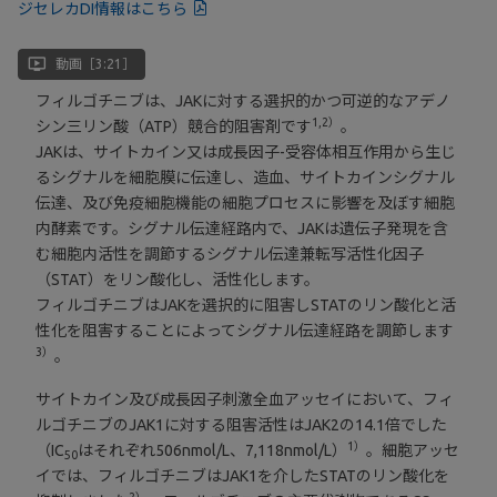
ジセレカDI情報はこちら
ondemand_video
動画［3:21］
フィルゴチニブは、JAKに対する選択的かつ可逆的なアデノ
1,2）
シン三リン酸（ATP）競合的阻害剤です
。
JAKは、サイトカイン又は成長因子-受容体相互作用から生じ
るシグナルを細胞膜に伝達し、造血、サイトカインシグナル
伝達、及び免疫細胞機能の細胞プロセスに影響を及ぼす細胞
内酵素です。シグナル伝達経路内で、JAKは遺伝子発現を含
む細胞内活性を調節するシグナル伝達兼転写活性化因子
（STAT）をリン酸化し、活性化します。
フィルゴチニブはJAKを選択的に阻害しSTATのリン酸化と活
性化を阻害することによってシグナル伝達経路を調節します
3）
。
サイトカイン及び成長因子刺激全血アッセイにおいて、フィ
ルゴチニブのJAK1に対する阻害活性はJAK2の14.1倍でした
1）
（IC
はそれぞれ506nmol/L、7,118nmol/L）
。細胞アッセ
50
イでは、フィルゴチニブはJAK1を介したSTATのリン酸化を
2）