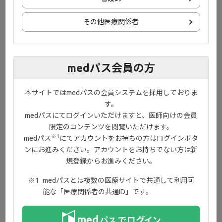
その他医療関係者
medパス会員の方
目次
本サイトではmedパスの会員システムを採用しておりま
す。
medパスにてログインいただけますと、医師向けの会員
ジセレカの効能又は効果、効能又は効果に関連する注意
限定のコンテンツを閲覧いただけます。
【0:07】
※1
medパス
にてアカウントをお持ちの方はログインボタ
RAのサイトカイン・シグナル伝達【0:50】
ンにお進みください。アカウントをお持ちでない方は新
規登録からお進みください。
JAK-STAT経路におけるサイトカイン受容体【1:40】
medパスとは複数の医療サイトで共通して利用可
サイトカイン・シグナル伝達におけるJAKの役割
能な「医療関係者の共通ID」です。
【2:07】
JAK-STAT経路におけるジセレカのはたらき【2:45】