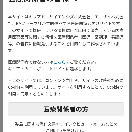
演者
富山大学医学部 第一内科 教授
本サイトはギリアド・サイエンシズ株式会社、エーザイ株式会
加藤 将 先生
社、EAファーマ社が共同運営する医療関係者向けサイトです。
このサイトで提供している情報は日本国内で販売している医療
用医薬品等に関する情報を医療関係者（医師・薬剤師・看護師
等）の皆様に情報提供することを目的として作成されていま
す。
●IFN-γによる滑膜繊維芽細胞上の提示
医療関係者ではない方は
こちら
をご覧ください。
抗原の変化（
in vitro
）
ギリアドのコーポレートサイトに遷移します。
滑膜線維芽細胞とコントロールとしてのB細胞にIFN-γまたは溶媒
※このサイトでは、コンテンツ向上や、サイトの改善のために
を添加して、MHCクラスⅡ分子と共刺激分子のB7分子の発現を観
Cookieを利用しています。サイトを利用することで、Cookieの
察したところ、IFN-γの刺激を強く受ける線維芽細胞は、MHCクラ
利用に同意するものとします。
スⅡ分子と共刺激分子を発現することで免疫に関与していることが
示唆されました。
医療関係者の方
製品に関する添付文書や、インタビューフォームなどを
ご利用いただけます。