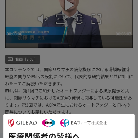
ondemand_video
動画［8:03］
本コンテンツでは、関節リウマチの病態機序における滑膜線維芽
細胞の関与やIFN-γの役割について、代表的な研究結果と共に3回に
わたってご解説いただきます。
IFN-γは、第1回でご紹介したオートファジーによる抗原提示と共
に、関節リウマチにおけるACPAの発現に関与している可能性があ
ります。第2回では、ACPA産生におけるオートファジーとIFN-γの
関与についてお話しいただきます。
医療関係者の皆様へ