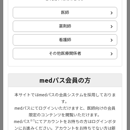
医師
薬剤師
看護師
その他医療関係者
●関節リウマチにおけるINF-γの役割
IFN-γは滑膜線維芽細胞において、オートファジー誘導との共刺激
medパス会員の方
により、シトルリン化ビメンチンの抗原提示やACPA産生に関与し
ている可能性が示唆されました。関節リウマチの関節破壊におい
ては、IFN-γの果たす役割が大きいことが推測され、実臨床でも
本サイトではmedパスの会員システムを採用しておりま
INF-γのコントロールが重要になると考えられます。
す。
medパスにてログインいただけますと、医師向けの会員
限定のコンテンツを閲覧いただけます。
※1
medパス
にてアカウントをお持ちの方はログインボタ
ンにお進みください。アカウントをお持ちでない方は新