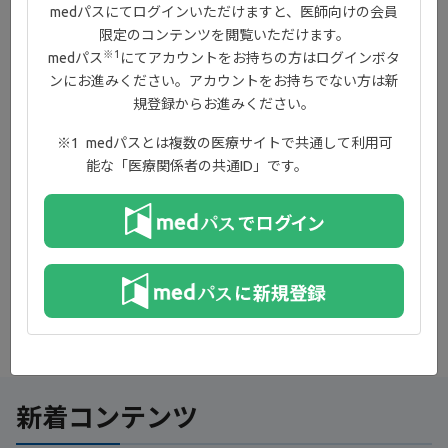
の働きが低下すると、滑膜線維芽細胞においてRANKLの発現が増
medパスにてログインいただけますと、医師向けの会員
加し、破骨細胞前駆細胞おいてはRANKLの働きとオプチニューリ
限定のコンテンツを閲覧いただけます。
ンの低下により破骨細胞の分化が増加して、関節破壊につながり
※1
medパス
にてアカウントをお持ちの方はログインボタ
ます。
ンにお進みください。アカウントをお持ちでない方は新
規登録からお進みください。
medパスとは複数の医療サイトで共通して利用可
能な「医療関係者の共通ID」です。
新着コンテンツ