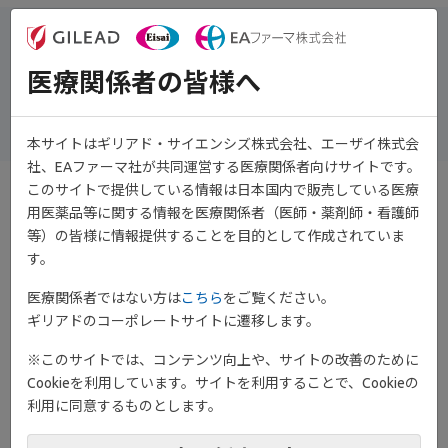
演者
富山大学医学部 第一内科 教授
医療関係者の皆様へ
加藤 将 先生
本サイトはギリアド・サイエンシズ株式会社、エーザイ株式会
社、EAファーマ社が共同運営する医療関係者向けサイトです。
このサイトで提供している情報は日本国内で販売している医療
●オプチニューリンの発現抑制による
用医薬品等に関する情報を医療関係者（医師・薬剤師・看護師
等）の皆様に情報提供することを目的として作成されていま
RANKLとオステオプロテゲリンの発現
す。
量の変化（
in vitro
）
医療関係者ではない方は
こちら
をご覧ください。
ギリアドのコーポレートサイトに遷移します。
滑膜線維芽細胞のオプチニューリンをノックダウンして解析を行
ったところ、ノックダウンは対照と比較して細胞表面のRANKLの
※このサイトでは、コンテンツ向上や、サイトの改善のために
発現量を増加させた一方で、内因性の破骨細胞分化抑制因子であ
Cookieを利用しています。サイトを利用することで、Cookieの
るオステオプロゲテリンの発現には影響しませんでした。このこ
利用に同意するものとします。
とから、オプチニューリンはRANKLとオステオプロゲテリンの発
現のバランスを変えて破骨細胞分化を抑制していることが示され