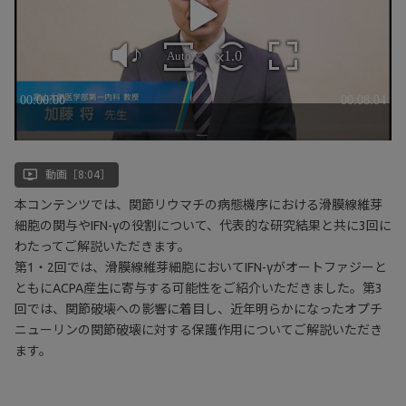
ondemand_video
動画［8:04］
本コンテンツでは、関節リウマチの病態機序における滑膜線維芽
細胞の関与やIFN-γの役割について、代表的な研究結果と共に3回に
わたってご解説いただきます。
第1・2回では、滑膜線維芽細胞においてIFN-γがオートファジーと
ともにACPA産生に寄与する可能性をご紹介いただきました。第3
回では、関節破壊への影響に着目し、近年明らかになったオプチ
ニューリンの関節破壊に対する保護作用についてご解説いただき
ます。