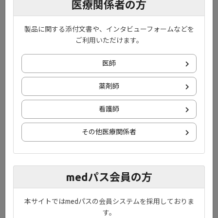
医療関係者の方
ました。
製品に関する添付文書や、インタビューフォームなどを
ご利用いただけます。
医師
薬剤師
看護師
その他医療関係者
●オプチニューリンは関節リウマチに対
して保護的な役割を担う可能性がある
medパス会員の方
オプチニューリンは破骨前駆細胞において破骨細胞分化を抑制し
ており、一連の検討から滑膜線維芽細胞において、RANKLの発現
本サイトではmedパスの会員システムを採用しておりま
を抑制していることが示されました。つまり、オプチニューリン
す。