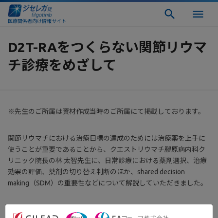
医療関係者向け情報サイト
D2T-RAをつくらない関節リウマ
チ診療をめざして
※先生のご所属は資材作成当時のご所属にて掲載しております。
関節リウマチにおける治療目標の達成のためには治療薬を上手に
使うことが重要であることから、クエストリウマチ膠原病内科ク
リニック院長の林 太智先生に、日常診療における薬剤選択、治療
効果の評価、薬剤の切り替え判断のほか、shared decision
making（SDM）の重要性などについて解説していただきました。