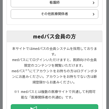
看護師
download
ダウンロード
その他医療関係者
ご監修
medパス会員の方
本サイトではmedパスの会員システムを採用しておりま
す。
medパスにてログインいただけますと、医師向けの会員
限定のコンテンツを閲覧いただけます。
※1
medパス
にてアカウントをお持ちの方はログインボタ
慶應義塾大学医学部
ンにお進みください。アカウントをお持ちでない方は新
リウマチ・膠原病内科 教授
規登録からお進みください。
金子 祐子 先生
medパスとは複数の医療サイトで共通して利用可
能な「医療関係者の共通ID」です。