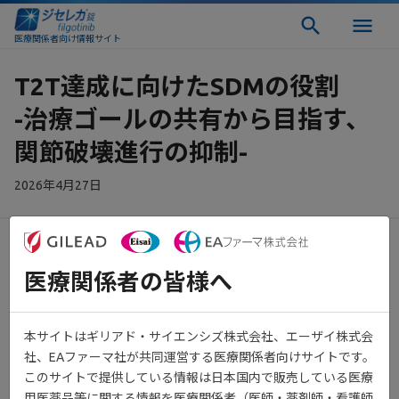
医療関係者向け情報サイト
T2T達成に向けたSDMの役割
-治療ゴールの共有から目指す、
関節破壊進行の抑制-
2026年4月27日
医療関係者の皆様へ
RA治療は、将来の関節破壊を防ぐためにT2Tに基づいて寛解を目
指します。そのために、医師と患者さんで治療の目標と戦略を共
1)
有することが推奨されています
。一方で、治療ゴールは約6割の
本サイトはギリアド・サイエンシズ株式会社、エーザイ株式会
患者さんで共有されず、その場合には約3人に1人が治療に不満を
社、EAファーマ社が共同運営する医療関係者向けサイトです。
感じていたという実態も報告されています。T2T達成に向けた
このサイトで提供している情報は日本国内で販売している医療
SDMの役割-治療ゴールの共有から目指す、関節破壊進行の抑制-
用医薬品等に関する情報を医療関係者（医師・薬剤師・看護師