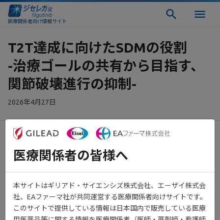
医療関係者向け情報サイト
T2T達成に向けたSDMの役割
-治療ゴールの共有から目指す、
関節破壊進行の抑制-
2026年4月27日
医療関係者の皆様へ
RA治療は、将来の関節破壊を防ぐためにT2Tに基づいて寛解を目
指します。そのために、医師と患者さんで治療の目標と戦略を共
1)
有することが推奨されています
。一方で、治療ゴールは約6割の
本サイトはギリアド・サイエンシズ株式会社、エーザイ株式会
患者さんで共有されず、その場合には約3人に1人が治療に不満を
社、EAファーマ社が共同運営する医療関係者向けサイトです。
感じていたという実態も報告されています。T2T達成に向けた
このサイトで提供している情報は日本国内で販売している医療
SDMの役割-治療ゴールの共有から目指す、関節破壊進行の抑制-
用医薬品等に関する情報を医療関係者（医師・薬剤師・看護師