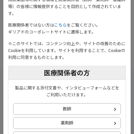
について、慶應義塾大学医学部 リウマチ・膠原病内科 教授 金子
等）の皆様に情報提供することを目的として作成されていま
祐子先生に解説していただきました。 ​
す。
1)Smolen JS, et al. Ann Rheum Dis. 75(1):3-15, 2016
医療関係者ではない方は
こちら
をご覧ください。
ギリアドのコーポレートサイトに遷移します。
download
ダウンロード
※このサイトでは、コンテンツ向上や、サイトの改善のために
Cookieを利用しています。サイトを利用することで、Cookieの
利用に同意するものとします。
医療関係者の方
製品に関する添付文書や、インタビューフォームなどを
ご利用いただけます。
医師
薬剤師