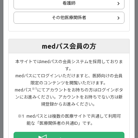
看護師
download
ダウンロード
その他医療関係者
ご監修
medパス会員の方
本サイトではmedパスの会員システムを採用しておりま
す。
medパスにてログインいただけますと、医師向けの会員
限定のコンテンツを閲覧いただけます。
※1
medパス
にてアカウントをお持ちの方はログインボタ
慶應義塾大学医学部
ンにお進みください。アカウントをお持ちでない方は新
リウマチ・膠原病内科 教授
規登録からお進みください。
金子 祐子 先生
medパスとは複数の医療サイトで共通して利用可
能な「医療関係者の共通ID」です。