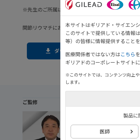
※先生のご所属は資材作成当時のご所属にて掲載し
本サイトはギリアド・サイエンシ
Ⓡ
関節リウマチにおける関節破壊の病態とジセレカ
このサイトで提供している情報
等）の皆様に情報提供することを
download
ダウンロード
医療関係者ではない方は
こちら
ギリアドのコーポレートサイトに
※このサイトでは、コンテンツ向上や、
します。
ご監修
聖マリアンナ医科大学
製品に
リウマチ・膠原病・ア
医師
川畑 仁人 先生