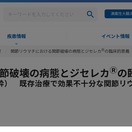
潰瘍性大腸炎
疾患情報
イベント情報
Ⓡ
材
関節リウマチにおける関節破壊の病態とジセレカ
の臨床的意義
Ⓡ
節破壊の病態とジセレカ
の
粋） 既存治療で効果不十分な関節リ