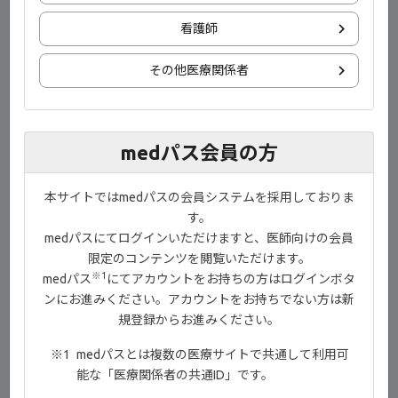
看護師
download
ダウンロード
その他医療関係者
ご監修
medパス会員の方
本サイトではmedパスの会員システムを採用しておりま
す。
medパスにてログインいただけますと、医師向けの会員
限定のコンテンツを閲覧いただけます。
※1
medパス
にてアカウントをお持ちの方はログインボタ
ンにお進みください。アカウントをお持ちでない方は新
北海道大学大学院医学研究院
規登録からお進みください。
免疫・代謝内科学教室 教授
渥美 達也 先生
medパスとは複数の医療サイトで共通して利用可
能な「医療関係者の共通ID」です。