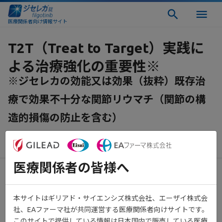
医療関係者向け情報サイト
T2T（Treat to Target）実践に
よる治療強化の重要性※
※ジセレカの効能又は効果（抜粋）既存治
療で効果不十分な関節リウマチ（関節の構
造的損傷の防止を含む）
​ ​
2025年4月23日
医療関係者の皆様へ
※先生のご所属は資材作成当時のご所属にて掲載しております。
本サイトはギリアド・サイエンシズ株式会社、エーザイ株式会
社、EAファーマ社が共同運営する医療関係者向けサイトです。
T2T（Treat to Target）リコメンデーションの概念（2014年改
このサイトで提供している情報は日本国内で販売している医療