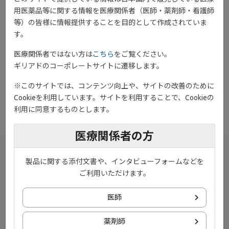
訂）、日本リウマチ学会 関節リウマチ診療ガイドライン2024改訂
用医薬品等に関する情報を医療関係者（医師・薬剤師・看護師
薬物治療アルゴリズム、Difficult-to-treat RA（D2T-RA）の定義
等）の皆様に情報提供することを目的として作成されていま
（EULAR）や、ジセレカの国際共同第Ⅲ相試験（FINCH 1試験およ
す。
びFINCH3試験）について紹介しています。
ご監修頂いた渥美先生のコメントも是非ご覧ください。
医療関係者ではない方は
こちら
をご覧ください。
ギリアドのコーポレートサイトに遷移します。
※このサイトでは、コンテンツ向上や、サイトの改善のために
download
ダウンロード
Cookieを利用しています。サイトを利用することで、Cookieの
利用に同意するものとします。
医療関係者の方
製品に関する添付文書や、インタビューフォームなどを
ご利用いただけます。
医師
薬剤師