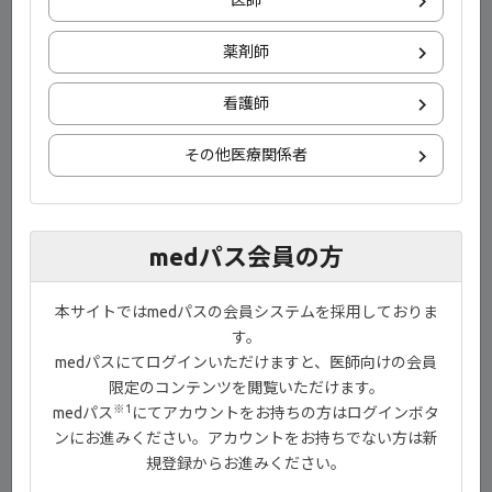
医師
薬剤師
看護師
その他医療関係者
download
ダウンロード
ご監修
medパス会員の方
本サイトではmedパスの会員システムを採用しておりま
す。
medパスにてログインいただけますと、医師向けの会員
限定のコンテンツを閲覧いただけます。
※1
medパス
にてアカウントをお持ちの方はログインボタ
ンにお進みください。アカウントをお持ちでない方は新
規登録からお進みください。