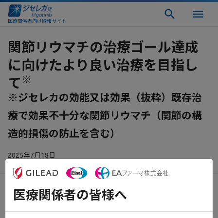
医療関係者向け情報サイト
関節リウマチの治療ゴール達成
に向けたより良い治療を目指し
※
て
※ジセレカの効能又は効果（抜粋）既存治
療で効果不十分な関節リウマチ（関節の構
造的損傷の防止を含む）
​ ​
2025年7月18日
医療関係者の皆様へ
※先生のご所属は資材作成当時のご所属にて掲載しております。