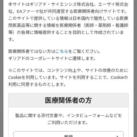
本サイトはギリアド・サイエンシズ株式会社、エーザイ株式会
『T2T(Treat to Target）』実践の重要性は長らく言われており、
社、EAファーマ社が共同運営する医療関係者向けサイトです。
RA治療において将来の関節破壊を防止するために不可欠な治療戦
このサイトで提供している情報は日本国内で販売している医療
略です。
用医薬品等に関する情報を医療関係者（医師・薬剤師・看護師
日本リウマチ学会 関節リウマチ診療ガイドライン2024改訂 薬物治
等）の皆様に情報提供することを目的として作成されていま
療アルゴリズム、T2T(Treat to Target)リコメンデーション(2014年
す。
改訂)の概念をはじめ、臨床的寛解に加えてMMP-3正常化を目指し
た治療の重要性や、ジセレカの国際共同第Ⅲ相試験（ FINCH1試
医療関係者ではない方は
こちら
をご覧ください。
験）などについて紹介しています。
ギリアドのコーポレートサイトに遷移します。
ご監修頂いた竹内先生のコメントも是非ご覧ください。
※このサイトでは、コンテンツ向上や、サイトの改善のために
Cookieを利用しています。サイトを利用することで、Cookieの
download
利用に同意するものとします。
ダウンロード
医療関係者の方
製品に関する添付文書や、インタビューフォームなどを
ご利用いただけます。