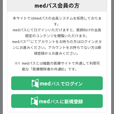
FINCH1試験：試験概要【04:52】
medパス会員の方
FINCH1試験：患者背景【06:30】
本サイトではmedパスの会員システムを採用しておりま
FINCH1試験：投与12週時のACR20改善率（主要評価項目
す。
〔検証的評価項目〕）【06:41】
medパスにてログインいただけますと、医師向けの会員
FINCH1試験：ACR20/50/70改善率の推移（副次評価項目）
限定のコンテンツを閲覧いただけます。
【07:41】
※1
medパス
にてアカウントをお持ちの方はログインボタ
ンにお進みください。アカウントをお持ちでない方は新
FINCH1試験：投与24週時のmTSSのベースラインからの変
規登録からお進みください。
化量（主要評価項目〔検証的評価項目〕、追加された評価
項目）／X線所見で進行がみられない患者割合（副次評価
medパスとは複数の医療サイトで共通して利用可
項目）【08:00】
能な「医療関係者の共通ID」です。
FINCH1試験：投与52週時のmTSSのベースラインからの変
化量（副次評価項目、追加された評価項目）／X線所見で
進行がみられない患者割合（副次評価項目）【09:00】
FINCH1試験：投与12週時、投与24週時及び投与52週時の
臨床的寛解の各指標の達成率（副次評価項目、追加された
評価項目）【09:18】