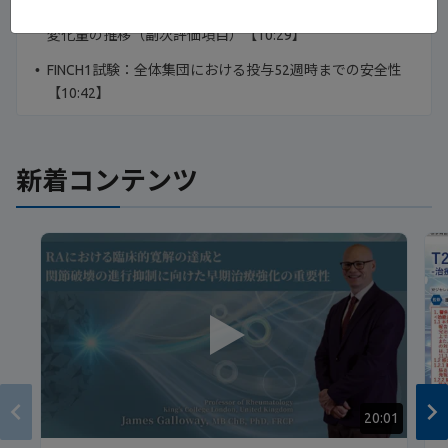
FINCH1試験：DAS28（CRP）、CDAIのベースラインからの
変化量の推移（副次評価項目）【10:29】
FINCH1試験：全体集団における投与52週時までの安全性
【10:42】
新着コンテンツ
20:01