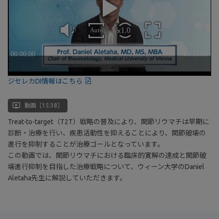
ジセレカDI情報はこちら
ondemand_video
動画［15:38］
Treat-to-target（T2T）戦略の普及により、関節リウマチは早期に
診断・治療を行い、疾患活動性を抑えることにより、関節破壊の
進行を抑制することが治療ゴールとなっています。
この動画では、関節リウマチにおける臨床的寛解の達成と関節破
壊進行抑制を目指した治療戦略について、ウィーン大学のDaniel
Aletaha先生に解説していただきます。