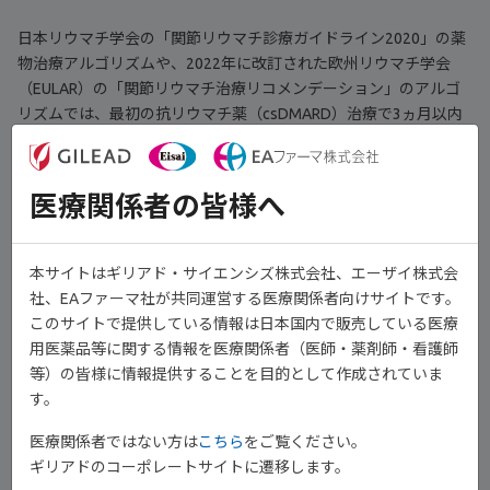
日本リウマチ学会の「関節リウマチ診療ガイドライン2020」の薬
物治療アルゴリズムや、2022年に改訂された欧州リウマチ学会
（EULAR）の「関節リウマチ治療リコメンデーション」のアルゴ
リズムでは、最初の抗リウマチ薬（csDMARD）治療で3ヵ月以内
に改善、及び6ヵ月以内に疾患活動性の治療目標が達成できない場
合は、T2T戦略に基づき、次の治療に移ることとされ、積極的な
治療が推奨されています。
医療関係者の皆様へ
本サイトはギリアド・サイエンシズ株式会社、エーザイ株式会
社、EAファーマ社が共同運営する医療関係者向けサイトです。
このサイトで提供している情報は日本国内で販売している医療
用医薬品等に関する情報を医療関係者（医師・薬剤師・看護師
等）の皆様に情報提供することを目的として作成されていま
す。
医療関係者ではない方は
こちら
をご覧ください。
ギリアドのコーポレートサイトに遷移します。