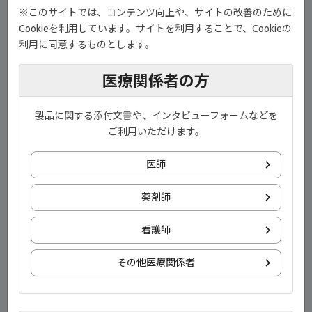
※このサイトでは、コンテンツ向上や、サイトの改善のために
Cookieを利用しています。サイトを利用することで、Cookieの
利用に同意するものとします。
演者
Chair of Rheumatology,Medical University of Vienna
医療関係者の方
Prof.Daniel Aletaha
製品に関する添付文書や、インタビューフォームなどを
目次
ご利用いただけます。
Window Of Opportunity(治療機会の窓）【00:00】
医師
Sharp/van der Heijde スコア（SHS）の推移（X線上の進
薬剤師
行）【00:50】
DAS28スコアの推移（疾患活動性）【01:45】
看護師
T2Tリコメンデーション（2014年改訂）【02:30】
その他医療関係者
ベースライン後12ヶ月から24ヶ月までの間のmTSSスコア
の変化量が0以下の患者【03:08】