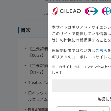
James Galloway, MB ChB, PhD, FRCP
本サイトはギリアド・サイエンシ
目次
このサイトで提供している情報
等）の皆様に情報提供することを
【主要評価項目】Sharp-scoreの進行（関
医療関係者ではない方は
こちら
【00:52】
ギリアドのコーポレートサイトに
【主要評価項目】DAS28スコアの推移（疾患
※このサイトでは、コンテンツ向上や、
【01:42】
します。
Treat to Target（T2T）戦略【03:01】
日本リウマチ学会 関節リウマチ診療ガイドライン
製品に
ルゴリズム【03:43】
EULAR関節リウマチ治療リコメンデーション2