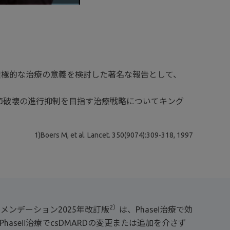
おける積極的な治療の意義を検討した著名な報告として、
関節破壊の進行抑制を目指す治療戦略についてキング
1)Boers M, et al. Lancet. 350(9074):309-318, 1997
2）
コメンデーション2025年改訂版
は、PhaseⅠ治療で効
haseⅡ治療でcsDMARDの変更または追加を介さず