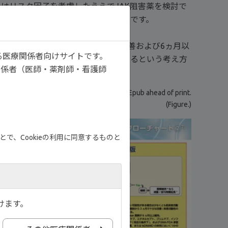
たはリスク因子を考慮したうえでJAK阻害薬を検討で
従来のアプローチからの重要な変化です。
づいています。
XあるいはcsDMARDsで3ヵ月以内に改善および6ヵ月以
る医療関係者向けサイトです。
たことが「不良な予後の兆候」であるという考え方
関係者（医師・薬剤師・看護師
heum Dis. S0003-4967(26)00075-0, 2026 Epub ahead of print.
(Figure.)
で、Cookieの利用に同意するものと
けます。