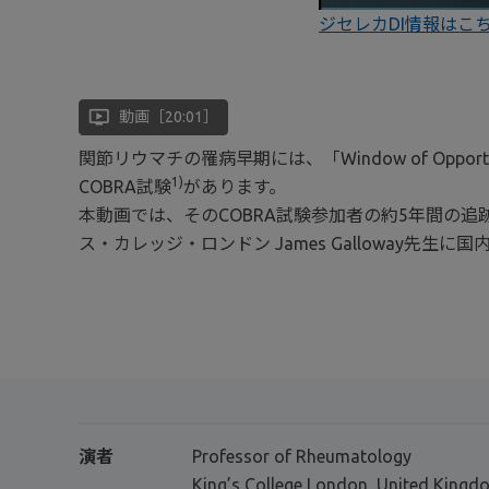
ジセレカDI情報はこ
ondemand_video
動画［20:01］
関節リウマチの罹病早期には、「Window of O
1)
COBRA試験
があります。
本動画では、そのCOBRA試験参加者の約5年間の
ス・カレッジ・ロンドン James Galloway先
演者
Professor of Rheumatology
King’s College London, United Kingd