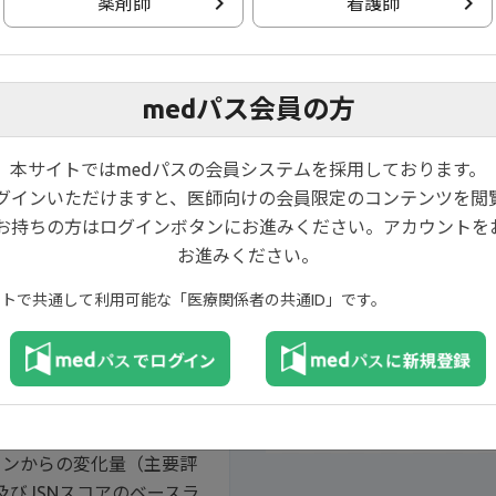
薬剤師
看護師
025年改訂版に基づくフロ
medパス会員の方
025年改訂版に基づくフロ
本サイトではmedパスの会員システムを採用しております。
ログインいただけますと、医師向けの会員限定のコンテンツを閲
お持ちの方はログインボタンにお進みください。アカウントを
お進みください。
イトで共通して利用可能な「医療関係者の共通ID」です。
（主要評価項目〔検証的解析
0／70改善率の推移（副次評
ラインからの変化量（主要評
及びJSNスコアのベースラ