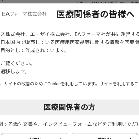
とも、bDMARDを追加、ま
きるとされました。これは、
医療関係者の皆様へ
その根拠はT2Tの概念に基
PhaseⅠ治療において、MT
ズ株式会社、エーザイ株式会社、EAファーマ社が共同運営す
内に治療目標を達成しなかっ
は日本国内で販売している医療用医薬品等に関する情報を医療
があります。
目的として作成されています。
2）Smolen JS, et al. Ann R
節破壊）（海外データ）
をご覧ください。
遷移します。
活動性）（海外データ）
サイトの改善のためにCookieを利用しています。サイトを利用すること
医療関係者の方
2024改訂 薬物治療ア
関する添付文書や、インタビューフォームなどをご利用いただ
025年改訂版に基づくフロ