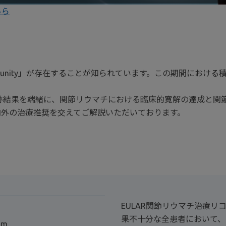
ちら
pportunity」が存在することが知られています。この期間に
追跡結果を端緒に、関節リウマチにおける臨床的寛解の達成と
生に国内外の治療推奨を交えてご解説いただいております。
EULAR関節リウマチ治療リ
果不十分な全患者において、P
om