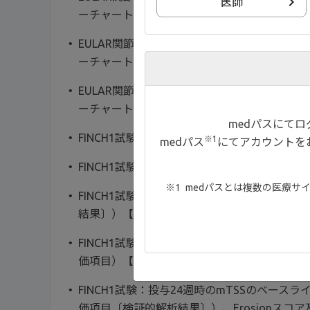
医師
ーチャート①【04:14】
EULAR関節リウマチ治療リコメンデーション2
ーチャート②【05:20】
EULAR関節リウマチ治療リコメンデーション2
ーチャート③【06:26】
medパスにて
FINCH1試験：試験概要【08:08】
※1
medパス
にてアカウントを
FINCH1試験：患者背景【09:57】
medパスとは複数の医療サ
FINCH1試験：投与12週時のACR20改善率
結果〕）【10:12】
FINCH1試験：投与52週時までのACR20／5
価項目）【11:18】
FINCH1試験：投与24週時のmTSSのベース
価項目〔検証的解析結果〕）、Erosionスコア