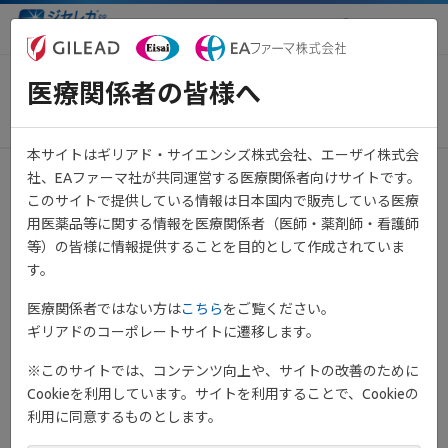
医療関係者向け情報サイト
医療関係者の皆様へ
JAKのペアリング
本サイトはギリアド・サイエンシズ株式会社、エーザイ株式会
社、EAファーマ社が共同運営する医療関係者向けサイトです。
JAKのペアリングを介した正常なサイトカインシグナル伝達
このサイトで提供している情報は日本国内で販売している医療
は、病原体に対する免疫や造血などに関わっており、身体の機
用医薬品等に関する情報を医療関係者（医師・薬剤師・看護師
1）
能に不可欠です
。
等）の皆様に情報提供することを目的として作成されていま
す。
関節リウマチでは、JAK-STAT経路を介した過剰なシグナル伝達
により炎症性サイトカインの過剰産生と免疫細胞の活性化が生
医療関係者ではない方は
こちら
をご覧ください。
じ、組織の破壊や全身性炎症、自己免疫異常を引き起こします
ギリアドのコーポレートサイトに遷移します。
2）-6）
。
※このサイトでは、コンテンツ向上や、サイトの改善のために
Cookieを利用しています。サイトを利用することで、Cookieの
利用に同意するものとします。