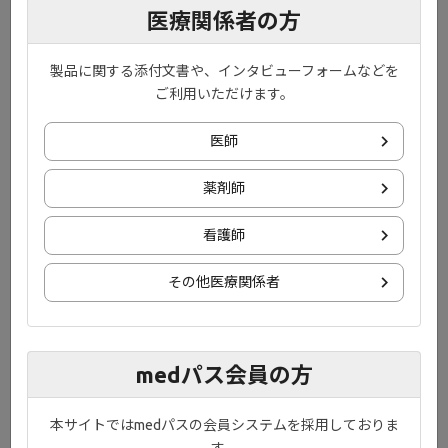
医療関係者の方
製品に関する添付文書や、インタビューフォームなどを
ご利用いただけます。
医師
1）Winthrop KL. Nat Rev Rheumatol. 2017;13:234-243.
薬剤師
2）Hodge JA, et al. Clin Exp Rheumatol. 2016;34:318-328.
3）McInnes IB, et al. Nat Rev Immunol. 2007;7:429-442.
看護師
4）Schwartz DM, et al. Nat Rev Drug Discov. 2017;16:843-862.
5）Schett G. Rheumatology (Oxford). 2018;57:ii43-ii50.
その他医療関係者
6）Dinesh P, et al. J Cell Physiol. 2018;233:3918-3928.
7）Chen Z, et al. J Immunol. 2013;190:5256-5266.
8）Srirangan S, et al. Ther Adv Musculoskelet Dis. 2010;2:247-256.
9）Boettger MK, et al. Arthritis Res Ther. 2010;12:R140.
medパス会員の方
10）Schurgers E, et al. J Interferon Cytokine Res. 2011;31:917-926.
11）McHugh NJ, et al. Nat Rev Rheumatol. 2018;14:63.
本サイトではmedパスの会員システムを採用しておりま
12）Jang J, et al. Arthritis Res Ther. 2006;8:R170.
す。