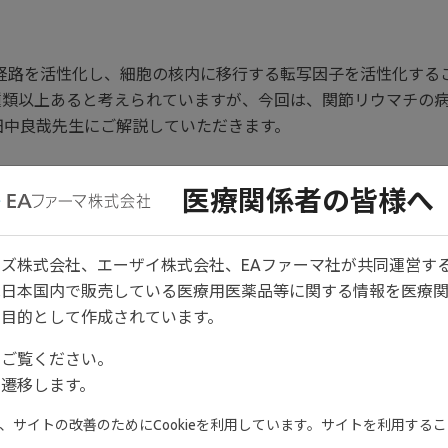
路を活性化し、細胞の核内に移行する転写因子を活性化するこ
0種類以上あると考えられていますが、今回は、関節リウマチの
田中良哉先生にご解説していただきます。
医療関係者の皆様へ
JAK1/JAK3を介し
ズ株式会社、エーザイ株式会社、EAファーマ社が共同運営す
教授
IL-15受容体内の細胞内ドメイ
は日本国内で販売している医療用医薬品等に関する情報を医療
15受容体に結合すると、直ちに
目的として作成されています。
う転写因子がリン酸化されま
をご覧ください。
遷移します。
サイトの改善のためにCookieを利用しています。サイトを利用すること