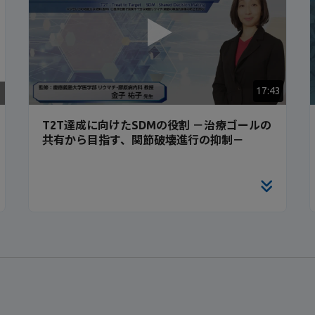
17:43
T2T達成に向けたSDMの役割 －治療ゴールの
共有から目指す、関節破壊進行の抑制－