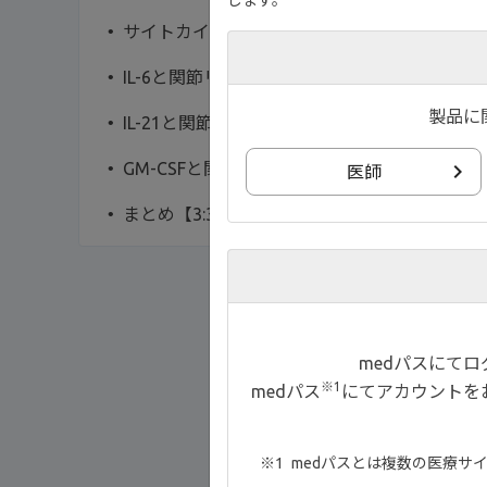
します。
サイトカインシグナル伝達 （IL-15を例に）【0:
IL-6と関節リウマチ【2:10】
製品に
IL-21と関節リウマチ【2:55】
GM-CSFと関節リウマチ【3:20】
医師
まとめ【3:38】
medパスにて
※1
medパス
にてアカウントを
medパスとは複数の医療サ