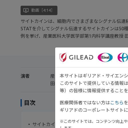
ondemand_video
動画［4:14］
サイトカインは、細胞内でさまざまなシグナル伝達経
STATを介してシグナル伝達するサイトカインは5
例を挙げ、産業医科大学医学部第1内科学講座教授 
本サイトはギリアド・サイエンシ
演者
産業医科大学医学部第1内科学講座 
このサイトで提供している情報
田中 良哉 先生
等）の皆様に情報提供することを
目次
医療関係者ではない方は
こちら
ギリアドのコーポレートサイトに
※このサイトでは、コンテンツ向上や、
サイトカイン【0:00】