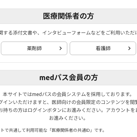
40】
医療関係者の方
関する添付文書や、インタビューフォームなどをご利用いただ
薬剤師
看護師
medパス会員の方
pSTATの遺伝子転写誘
リン酸化されたSTATは二
本サイトではmedパスの会員システムを採用しております。
す。このようにJAKは、サ
ログインいただけますと、医師向けの会員限定のコンテンツを閲
伝達を仲介します。
お持ちの方はログインボタンにお進みください。アカウントを
お進みください。
イトで共通して利用可能な「医療関係者の共通ID」です。