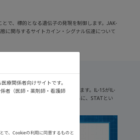
とで、標的となる遺伝子の発現を制御します。JAK-
病態に関与するサイトカイン・シグナル伝達について
たシグナル伝達
る医療関係者向けサイトです。
ンでは、JAK1とJAK3が結合しています。IL-15がIL-
関係者（医師・薬剤師・看護師
JAK1/JAK3が活性化されるとともに、STATとい
す。
で、Cookieの利用に同意するものと