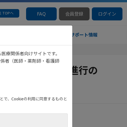
 TOPへ
FAQ
会員登録
ログイン
診療サポート情報
る医療関係者向けサイトです。
関係者（医師・薬剤師・看護師
目指す、関節破壊進行の
で、Cookieの利用に同意するものと