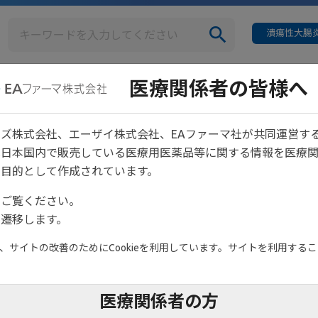
潰瘍性大腸炎
医療関係者の皆様へ
疾患情報
イベント情報
役割-治療ゴールの共有から目指す、関節破壊進行の抑制-
ズ株式会社、エーザイ株式会社、EAファーマ社が共同運営す
は日本国内で販売している医療用医薬品等に関する情報を医療
Mの役割-治療ゴールの共有から
目的として作成されています。
をご覧ください。
遷移します。
サイトの改善のためにCookieを利用しています。サイトを利用すること
医療関係者の方