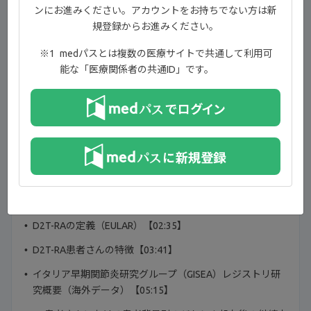
室 教授
ンにお進みください。アカウントをお持ちでない方は新
渥美 達也 先生
規登録からお進みください。
medパスとは複数の医療サイトで共通して利用可
目次
能な「医療関係者の共通ID」です。
T2Tの目的を達成するために【00:31】
T2Tリコメンデーション（2014年改訂）※の概念
【00:53】 ※国内のガイドラインではT2Tの
基準については記載されていない
日本リウマチ学会 関節リウマチ診療ガイドライン2024改
訂 薬物治療アルゴリズム【01:09】
D2T-RAの定義（EULAR）【02:35】
D2T-RA患者さんの特徴【03:41】
イタリア早期関節炎研究グループ（GISEA）レジストリ研
究概要（海外データ）【05:15】