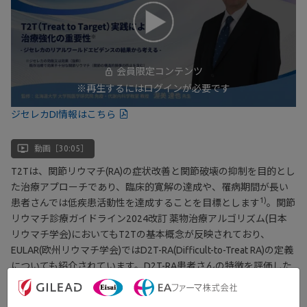
会員限定コンテンツ
※再生するにはログインが必要です
ジセレカDI情報はこちら
ondemand_video
動画［30:05］
T2Tは、関節リウマチ(RA)の症状改善と関節破壊の抑制を目的とし
た治療アプローチであり、臨床的寛解の達成や、罹病期間が長い
1)
患者さんでは低疾患活動性を達成することを目標とします
。関節
リウマチ診療ガイドライン2024改訂 薬物治療アルゴリズム(日本
リウマチ学会)においてもT2Tの基本概念が反映されており、
EULAR(欧州リウマチ学会)ではD2T-RA(Difficult-to-Treat RA)の定義
についても紹介されています。D2T-RA患者さんの特徴を評価した
研究や、JAK阻害薬の1つであるジセレカのリアルワールドエビデ
ンスを参考に、T2T実践による治療強化の重要性について、北海