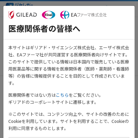
医療関係者向け情報サイト
医療関係者の皆様へ
【重要】システムメンテナンス
のお知らせ（3月21日 21:00～
本サイトはギリアド・サイエンシズ株式会社、エーザイ株式会
23:00予定）
社、EAファーマ社が共同運営する医療関係者向けサイトです。
このサイトで提供している情報は日本国内で販売している医療
2024年3月14日
その他
用医薬品等に関する情報を医療関係者（医師・薬剤師・看護師
等）の皆様に情報提供することを目的として作成されていま
す。
平素は当サイトをご利用いただき、誠にありがとうございます。
医療関係者ではない方は
こちら
をご覧ください。
ギリアドのコーポレートサイトに遷移します。
システムメンテナンスのため、下記日程にてサービス停止を予定
しております。
※このサイトでは、コンテンツ向上や、サイトの改善のために
みなさまにはご不便おかけいたしますが、何卒ご理解いただきま
Cookieを利用しています。サイトを利用することで、Cookieの
すようお願い申し上げます。
利用に同意するものとします。
メンテナンス日時：