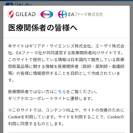
医療関係者向け情報サイト
医療関係者の皆様へ
イベント総合案内
本サイトはギリアド・サイエンシズ株式会社、エーザイ株式会
社、EAファーマ社が共同運営する医療関係者向けサイトです。
このサイトで提供している情報は日本国内で販売している医療
用医薬品等に関する情報を医療関係者（医師・薬剤師・看護師
9月17日開催学会共催セミナー
、
9月17日~9月18日開催学会共
等）の皆様に情報提供することを目的として作成されていま
催セミナー
については、学会共催セミナーページをご確認くだ
す。
さい。
医療関係者ではない方は
こちら
をご覧ください。
ギリアドのコーポレートサイトに遷移します。
※このサイトでは、コンテンツ向上や、サイトの改善のために
Cookieを利用しています。サイトを利用することで、Cookieの
利用に同意するものとします。