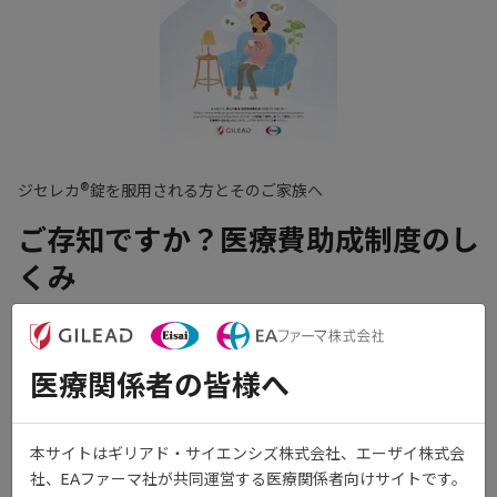
®
ジセレカ
錠を服用される方とそのご家族へ
ご存知ですか？医療費助成制度のし
くみ
関節リウマチの治療は長期にわたるため、医療費負担を軽減する
ための様々な助成制度があります。
医療関係者の皆様へ
この冊子は、関節リウマチ患者さんが活用できる主な医療費助成
制度をご紹介するためのツールです。
本サイトはギリアド・サイエンシズ株式会社、エーザイ株式会
社、EAファーマ社が共同運営する医療関係者向けサイトです。