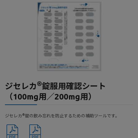
®
ジセレカ
錠服用確認シート
（100mg用／200mg用）
®
ジセレカ
錠の飲み忘れを防止するための補助ツールです。