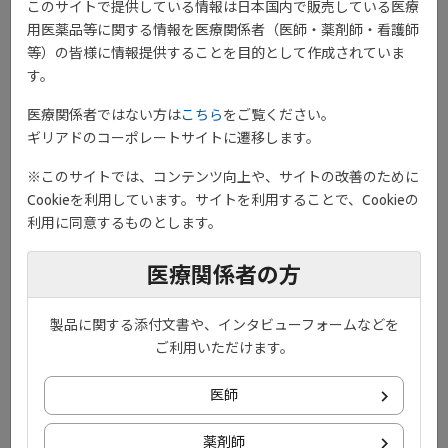
このサイトで提供している情報は日本国内で販売している医療
用医薬品等に関する情報を医療関係者（医師・薬剤師・看護師
等）の皆様に情報提供することを目的として作成されていま
す。
医療関係者ではない方は
こちら
をご覧ください。
ギリアドのコーポレートサイトに遷移します。
※このサイトでは、コンテンツ向上や、サイトの改善のために
Cookieを利用しています。サイトを利用することで、Cookieの
利用に同意するものとします。
医療関係者の方
製品に関する添付文書や、インタビューフォームなどを
ご利用いただけます。
®
ジセレカ
錠を服用される方とそのご家族へ
®
ジセレカ
錠服用ガイドブック
医師
薬剤師