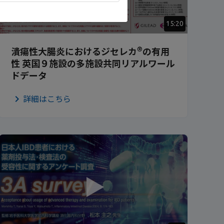
15:20
®
潰瘍性大腸炎におけるジセレカ
の有用
性 英国９施設の多施設共同リアルワール
ドデータ
詳細はこちら