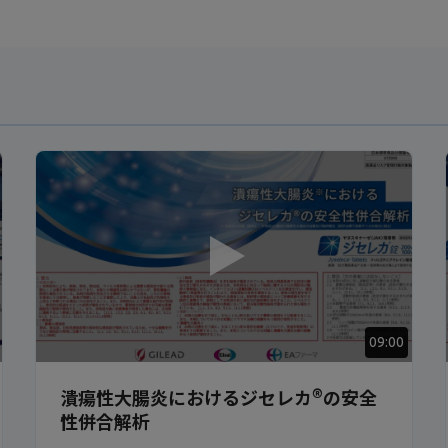
09:00
®
潰瘍性大腸炎におけるジセレカ
の安全
性併合解析