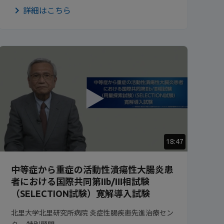
詳細はこちら
18:47
中等症から重症の活動性潰瘍性大腸炎患
者における国際共同第Ⅱb/Ⅲ相試験
（SELECTION試験）寛解導入試験
北里大学北里研究所病院 炎症性腸疾患先進治療セン