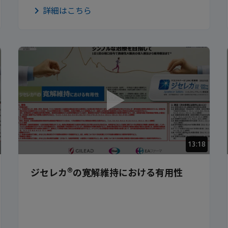
詳細はこちら
13:18
®
ジセレカ
の寛解維持における有用性