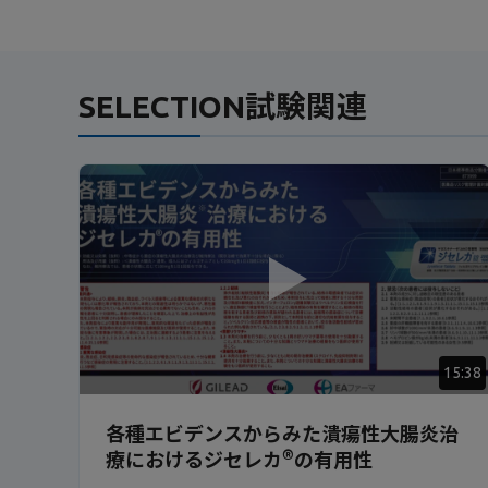
SELECTION試験関連
15:38
各種エビデンスからみた潰瘍性大腸炎治
®
療におけるジセレカ
の有用性