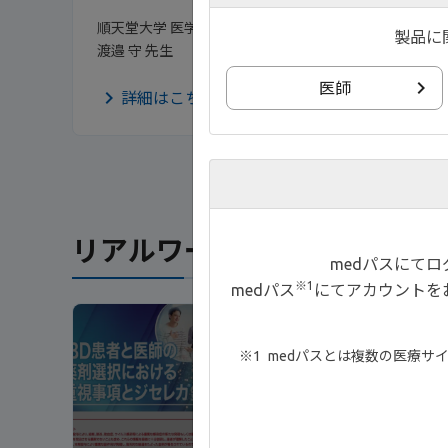
順天堂大学 医学部 特任教授
製品に
渡邉 守 先生
医師
詳細はこちら
リアルワールドデータ関連
medパスにて
※1
medパス
にてアカウントを
NE
medパスとは複数の医療サ