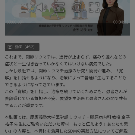
ondemand_video
動画［4:32］
これまで、関節リウマチは、進行が止まらず、痛みや腫れなどの
症状と一生付き合っていかなくてはいけない病気でした。
しかし最近では、関節リウマチ治療の研究と開発が進み、「寛
解」を目指せるようになり、治療によって普通に生活することも
できるようになってきています。
この「寛解」を目指し、治療を続けていくためにも、患者さんが
普段感じている負担や不安、要望を主治医と患者さんの間で共有
することが重要です。
本動画では、慶應義塾大学医学部 リウマチ・膠原病内科 教授 金子
祐子 先生にご監修いただいた資材「もっと伝えよう！あなたの思
い」の内容と、本資材を活用したSDMの実践方法についてご解説