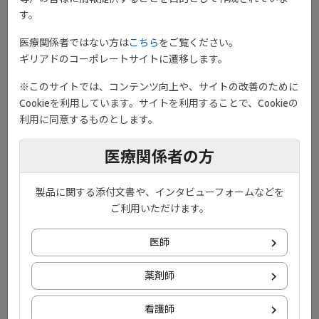
す。
2010年ACR／EULAR 関節リウマチ分類基準の要約
【01:17】
医療関係者ではない方は
こちら
をご覧ください。
ギリアドのコーポレートサイトに遷移します。
早期治療と関節破壊進行抑制の関連1年後のSHSスコアの
変化量（海外データ）【02:02】
※このサイトでは、コンテンツ向上や、サイトの改善のために
Cookieを利用しています。サイトを利用することで、Cookieの
傾向スコア5分位の各層における1年後のSHSスコアの変化
利用に同意するものとします。
量の累積確率分布（海外データ）【03:06】
関節リウマチ診療ガイドライン2024改訂（日本リウマチ学
医療関係者の方
会）薬物治療アルゴリズム【03:30】
FINCH1試験：試験概要【05:43】
製品に関する添付文書や、インタビューフォームなどを
ご利用いただけます。
FINCH1試験：患者背景【07:19】
FINCH1試験：投与12週時のACR20改善率（主要評価項目
医師
〔検証的評価項目〕）【07:29】
薬剤師
FINCH1試験：ACR20／50／70改善率の推移（副次評価項
目）【08:35】
看護師