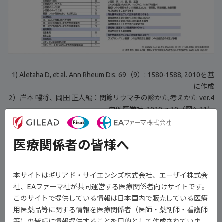
1) Aletaha D, et al. Ann Rheum Dis. 69（9）: 1580-1588, 2010を基
に作成
2）岸本 暢将、岡田 正人編：関節リウマチの診かた,考えかた ver.4
中外医学社, 2020, p.30（図A-21）
演者
慶應義塾大学医学部
医療関係者の皆様へ
リウマチ・膠原病内科 教授
金子 祐子 先生
本サイトはギリアド・サイエンシズ株式会社、エーザイ株式会
社、EAファーマ社が共同運営する医療関係者向けサイトです。
目次
このサイトで提供している情報は日本国内で販売している医療
用医薬品等に関する情報を医療関係者（医師・薬剤師・看護師
等）の皆様に情報提供することを目的として作成されていま
近年の関節リウマチの診療【00:07】