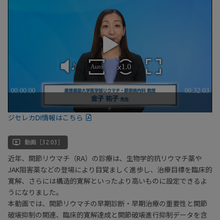
ジセレカDI情報はこちら
ondemand_video
動画［32:03］
近年、関節リウマチ（RA）の診療は、生物学的抗リウマチ薬や
JAK阻害薬などの登場により目覚ましく進歩し、治療目標を臨床的
寛解、さらには構造的寛解といったより高いものに設定できるよ
うになりました。
本動画では、関節リウマチの早期診断・早期治療の重要性と関節
破壊抑制の関連、臨床的寛解達成と関節破壊進行抑制データを含