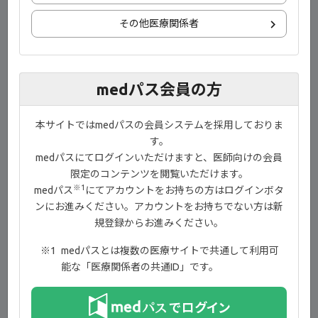
FINCH1試験：投与24週時のmTSSのベースラインからの変
化量（主要評価項目〔検証的評価項目〕）（追加された評
その他医療関係者
価項目）【08:59】
FINCH1試験：投与24週時のX線所見で進行がみられない患
者の割合（副次評価項目）【09:50】
medパス会員の方
FINCH1試験：投与52週時のmTSSのベースラインからの変
化量（副次評価項目）（追加された評価項目）【10:16】
本サイトではmedパスの会員システムを採用しておりま
す。
FINCH1試験：投与52週時のX線所見で進行がみられない患
medパスにてログインいただけますと、医師向けの会員
者の割合（副次評価項目）【10:48】
限定のコンテンツを閲覧いただけます。
FINCH1試験：投与24週時、52週時の臨床的寛解の各指標
※1
medパス
にてアカウントをお持ちの方はログインボタ
の達成率（副次評価項目／追加された評価項目）
ンにお進みください。アカウントをお持ちでない方は新
【11:27】
規登録からお進みください。
FINCH1試験：全体集団におけるACRコンポーネントのベー
medパスとは複数の医療サイトで共通して利用可
スラインからの変化量の推移（副次評価項目）【12:31】
能な「医療関係者の共通ID」です。
FINCH1試験：全体集団における投与52週時までの安全性
【13:08】